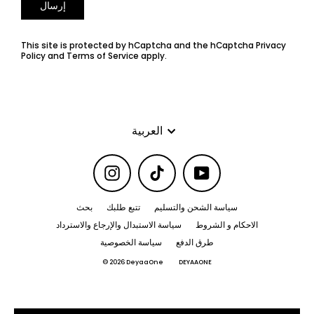
إرسال
This site is protected by hCaptcha and the hCaptcha
Privacy
Policy
and
Terms of Service
apply.
اللغة
العربية
Instagram
TikTok
YouTube
سياسة الشحن والتسليم
تتبع طلبك
بحث
الاحكام و الشروط
سياسة الاستبدال والإرجاع والاسترداد
طرق الدفع
سياسة الخصوصية
© 2026 DeyaaOne
DEYAAONE